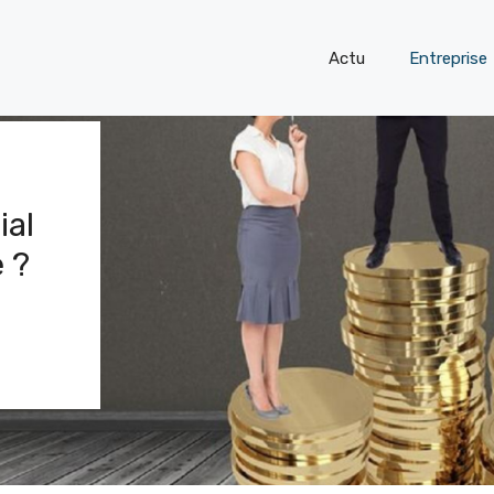
Actu
Entreprise
ial
 ?